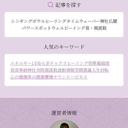
記事を探す
シンギングボウル
ヒーリング
タイムウェーバー
神社仏閣
パワースポット
ウェルビーイング
音・周波数
人気のキーワード
エネルギー
1/fゆらぎ
チャクラ
ヒーリング効果
電磁波
倍音
奉納
神社
寺院
周波数
波動
情報空間
意識
人生好転
心の健康
体の健康
環境
サウンドハピネス
運営者情報