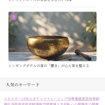
3
シンギングボウルの音の「響き」が心と体を整える
人気のキーワード
エネルギー
1/fゆらぎ
チャクラ
ヒーリング効果
電磁波
倍音
奉納
神社
寺院
周波数
波動
情報空間
意識
人生好転
心の健康
体の健康