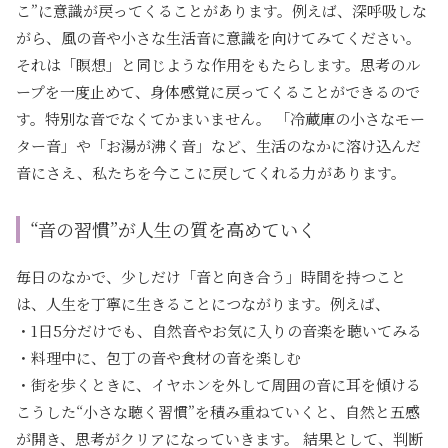
こ”に意識が戻ってくることがあります。例えば、深呼吸しな
がら、風の音や小さな生活音に意識を向けてみてください。
それは「瞑想」と同じような作用をもたらします。思考のル
ープを一度止めて、身体感覚に戻ってくることができるので
す。特別な音でなくてかまいません。 「冷蔵庫の小さなモー
ター音」や「お湯が沸く音」など、生活のなかに溶け込んだ
音にさえ、私たちを今ここに戻してくれる力があります。
“音の習慣”が人生の質を高めていく
毎日のなかで、少しだけ「音と向き合う」時間を持つこと
は、人生を丁寧に生きることにつながります。例えば、
・1日5分だけでも、自然音やお気に入りの音楽を聴いてみる
・料理中に、包丁の音や食材の音を楽しむ
・街を歩くときに、イヤホンを外して周囲の音に耳を傾ける
こうした“小さな聴く習慣”を積み重ねていくと、自然と五感
が開き、思考がクリアになっていきます。 結果として、判断