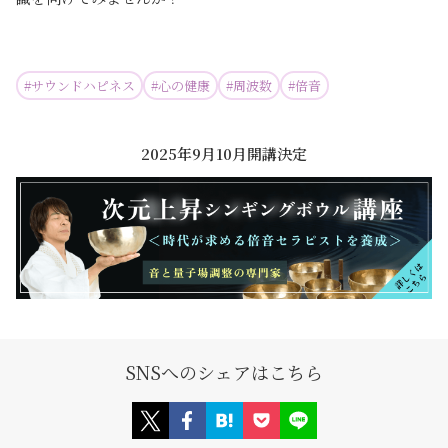
#
サウンドハピネス
#
心の健康
#
周波数
#
倍音
2025年9月10月開講決定
SNSへのシェアはこちら