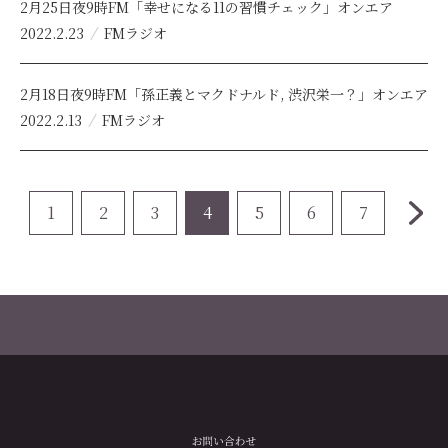
2月25日夜9時FM「幸せになる11の習慣チェック」オンエア
2022.2.23
FMラジオ
2月18日夜9時FM「孫正義とマクドナルド, 渋沢栄一？」オンエア
2022.2.13
FMラジオ
1
2
3
4
5
6
7