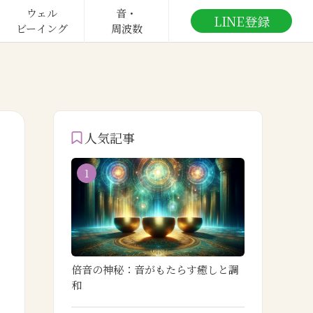
ウェル

音・

LINE登録
ビーイング
周波数
人気記事
1
倍音の神秘：音がもたらす癒しと調
和