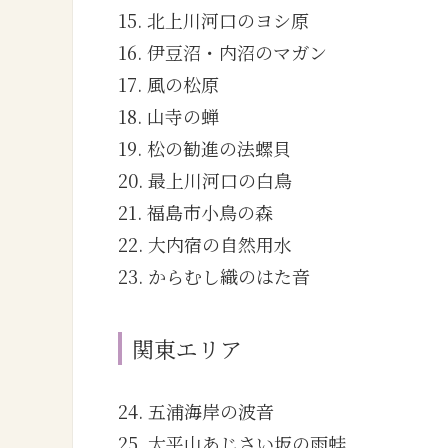
15. 北上川河口のヨシ原
16. 伊豆沼・内沼のマガン
17. 風の松原
18. 山寺の蝉
19. 松の勧進の法螺貝
20. 最上川河口の白鳥
21. 福島市小鳥の森
22. 大内宿の自然用水
23. からむし織のはた音
関東エリア
24. 五浦海岸の波音
25. 太平山あじさい坂の雨蛙