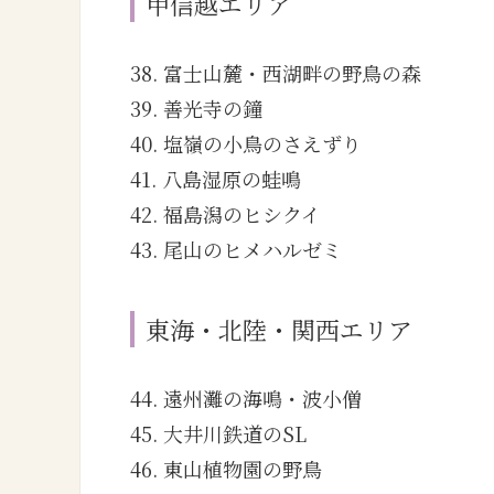
甲信越エリア
38. 富士山麓・西湖畔の野鳥の森
39. 善光寺の鐘
40. 塩嶺の小鳥のさえずり
41. 八島湿原の蛙鳴
42. 福島潟のヒシクイ
43. 尾山のヒメハルゼミ
東海・北陸・関西エリア
44. 遠州灘の海鳴・波小僧
45. 大井川鉄道のSL
46. 東山植物園の野鳥