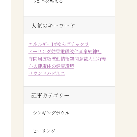
心と体を整える
人気のキーワード
エネルギー
1/fゆらぎ
チャクラ
ヒーリング効果
電磁波
倍音
奉納
神社
寺院
周波数
波動
情報空間
意識
人生好転
心の健康
体の健康
環境
サウンドハピネス
記事カテゴリー
シンギングボウル
ヒーリング