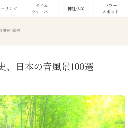
タイム

パワー

ヒーリング
神社仏閣
ウェーバー
スポット
風景100選
、日本の音風景100選