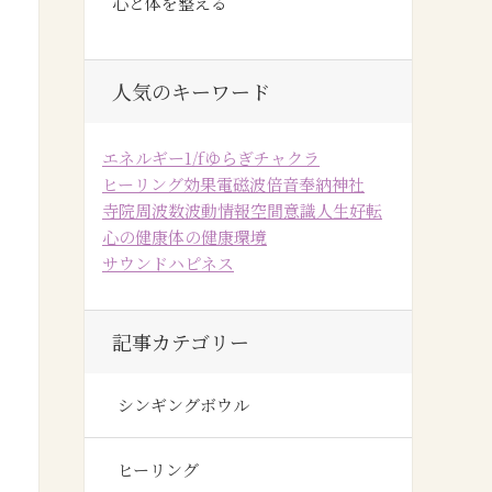
心と体を整える
人気のキーワード
エネルギー
1/fゆらぎ
チャクラ
ヒーリング効果
電磁波
倍音
奉納
神社
寺院
周波数
波動
情報空間
意識
人生好転
心の健康
体の健康
環境
サウンドハピネス
記事カテゴリー
シンギングボウル
ヒーリング