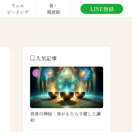
ウェル

音・

LINE登録
ビーイング
周波数
人気記事
1
倍音の神秘：音がもたらす癒しと調
和