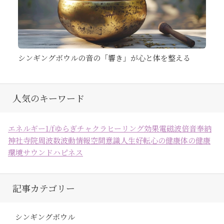
シンギングボウルの音の「響き」が心と体を整える
人気のキーワード
エネルギー
1/fゆらぎ
チャクラ
ヒーリング効果
電磁波
倍音
奉納
神社
寺院
周波数
波動
情報空間
意識
人生好転
心の健康
体の健康
環境
サウンドハピネス
記事カテゴリー
シンギングボウル