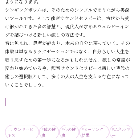
ようになります。
シンギングボウルは、そのためのシンプルでありながら奥深
いツールです。そして龍音サウンドセラピーは、古代から受
け継がれてきた音の智慧と、現代人が求めるウェルビーイン
グを結びつける新しい癒しの方法です。
音に包まれ、思考が静まり、本来の自分に戻っていく。その
体験は単なるリラクゼーションではなく、自分らしい人生を
取り戻すための第一歩になるかもしれません。癒しの常識が
変わり始めている今、龍音サウンドセラピーは新しい時代の
癒しの選択肢として、多くの人の人生を支える存在になって
いくことでしょう。
#
サウンドハピ
#
体の健
#
心の健
#
ヒーリング
#
エネルギ
ネス
康
康
効果
ー