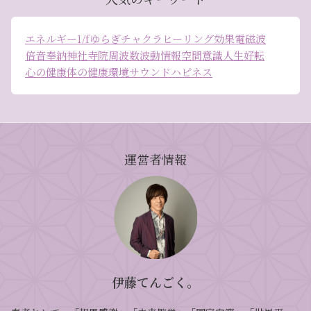
エネルギー
1/fゆらぎ
チャクラ
ヒーリング効果
電磁波
倍音
奉納
神社
寺院
周波数
波動
情報空間
意識
人生好転
心の健康
体の健康
環境
サウンドハピネス
運営者情報
伊藤てんごく。