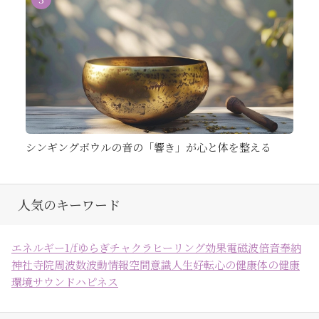
シンギングボウルの音の「響き」が心と体を整える
人気のキーワード
エネルギー
1/fゆらぎ
チャクラ
ヒーリング効果
電磁波
倍音
奉納
神社
寺院
周波数
波動
情報空間
意識
人生好転
心の健康
体の健康
環境
サウンドハピネス