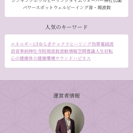
シンギングボウル
ヒーリング
タイムウェーバー
神社仏閣
パワースポット
ウェルビーイング
音・周波数
人気のキーワード
エネルギー
1/fゆらぎ
チャクラ
ヒーリング効果
電磁波
倍音
奉納
神社
寺院
周波数
波動
情報空間
意識
人生好転
心の健康
体の健康
環境
サウンドハピネス
運営者情報