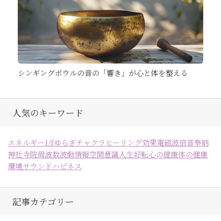
シンギングボウルの音の「響き」が心と体を整える
人気のキーワード
エネルギー
1/fゆらぎ
チャクラ
ヒーリング効果
電磁波
倍音
奉納
神社
寺院
周波数
波動
情報空間
意識
人生好転
心の健康
体の健康
環境
サウンドハピネス
記事カテゴリー