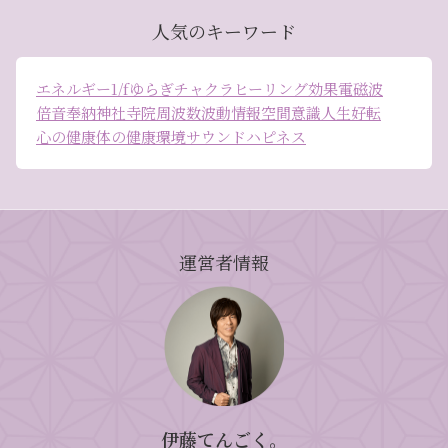
人気のキーワード
エネルギー
1/fゆらぎ
チャクラ
ヒーリング効果
電磁波
倍音
奉納
神社
寺院
周波数
波動
情報空間
意識
人生好転
心の健康
体の健康
環境
サウンドハピネス
運営者情報
伊藤てんごく。