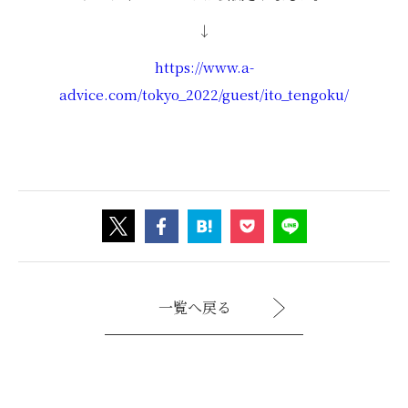
↓
https://www.a-
advice.com/tokyo_2022/guest/ito_tengoku/
一覧へ戻る