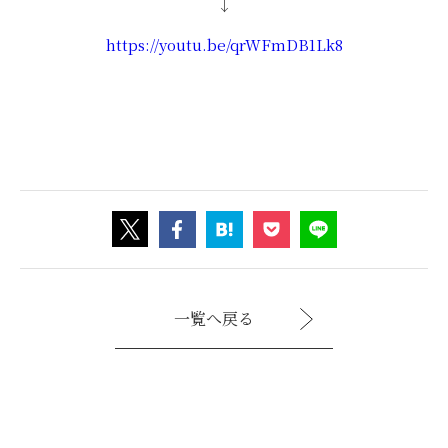
↓
https://youtu.be/qrWFmDB1Lk8
一覧へ戻る