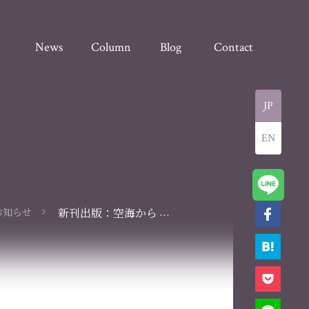
News
Column
Blog
Contact
JP
EN
...
お知らせ
新刊出版：空海から
の【龍音】シンギン
グボウル：キャンペ
ーン