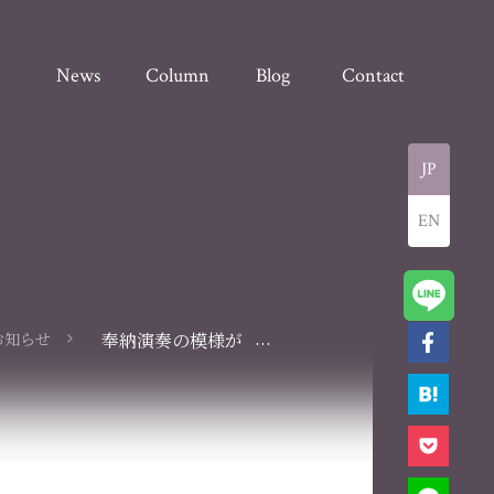
News
Column
Blog
Contact
JP
EN
...
お知らせ
奉納演奏の模様が
【紀南新聞】【熊野
新聞】に掲載されま
した