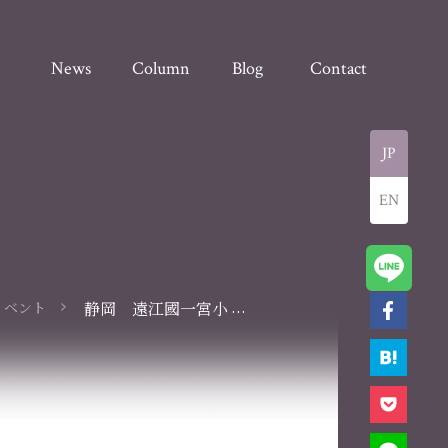
News
Column
Blog
Contact
JP
EN
...
イベント
静岡 遠江國一宮小
國神社にて奉納演奏
を行いました。