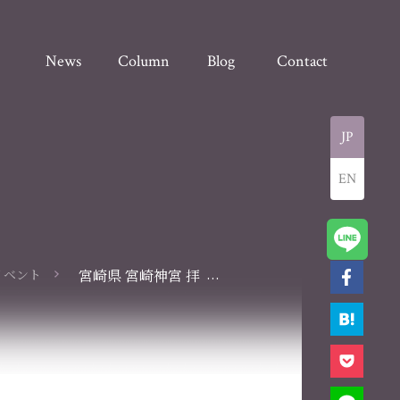
News
Column
Blog
Contact
JP
EN
...
イベント
宮崎県 宮崎神宮 拝
殿にて奉納演奏を行
いました