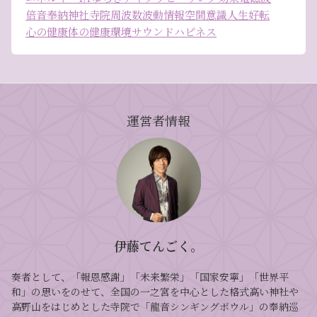
倍音
奉納
神社
寺院
周波数
波動
情報空間
意識
人生好転
心の健康
体の健康
環境
サウンドハピネス
運営者情報
伊藤てんごく。
奏者として、「報恩感謝」「未来繁栄」「国家安寧」「世界平
和」の思いをのせて、全国の一之宮を中心とした格式高い神社や
高野山をはじめとした寺院で「龍音シンギングボウル」の奉納巡