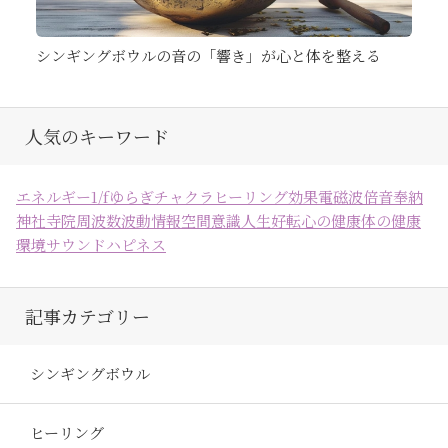
シンギングボウルの音の「響き」が心と体を整える
人気のキーワード
エネルギー
1/fゆらぎ
チャクラ
ヒーリング効果
電磁波
倍音
奉納
神社
寺院
周波数
波動
情報空間
意識
人生好転
心の健康
体の健康
環境
サウンドハピネス
記事カテゴリー
シンギングボウル
ヒーリング