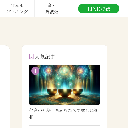
ウェル

音・

LINE登録
ビーイング
周波数
人気記事
1
倍音の神秘：音がもたらす癒しと調
和