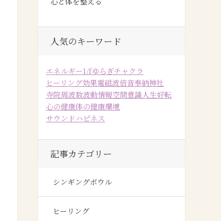
心と体を整える
人気のキーワード
エネルギー
1/fゆらぎ
チャクラ
ヒーリング効果
電磁波
倍音
奉納
神社
寺院
周波数
波動
情報空間
意識
人生好転
心の健康
体の健康
環境
サウンドハピネス
記事カテゴリー
シンギングボウル
ヒーリング