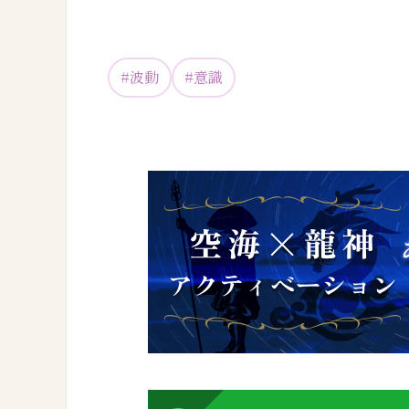
#
波動
#
意識