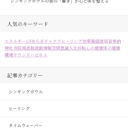
シンギングボウルの音の「響き」が心と体を整える
人気のキーワード
エネルギー
1/fゆらぎ
チャクラ
ヒーリング効果
電磁波
倍音
奉納
神社
寺院
周波数
波動
情報空間
意識
人生好転
心の健康
体の健康
環境
サウンドハピネス
記事カテゴリー
シンギングボウル
ヒーリング
タイムウェーバー