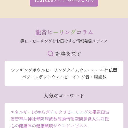
癒し・ヒーリングをお届けする情報発信メディア
記事を探す
シンギングボウル
ヒーリング
タイムウェーバー
神社仏閣
パワースポット
ウェルビーイング
音・周波数
人気のキーワード
エネルギー
1/fゆらぎ
チャクラ
ヒーリング効果
電磁波
倍音
奉納
神社
寺院
周波数
波動
情報空間
意識
人生好転
心の健康
体の健康
環境
サウンドハピネス