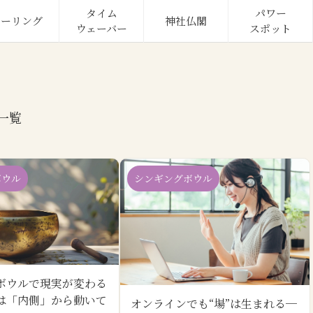
タイム

パワー

ヒーリング
神社仏閣
ウェーバー
スポット
一覧
ボウル
シンギングボウル
ボウルで現実が変わる
は「内側」から動いて
オンラインでも“場”は生まれる─