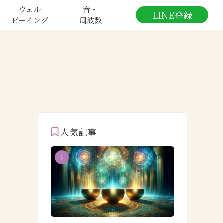
ウェル

音・

LINE登録
ビーイング
周波数
人気記事
1