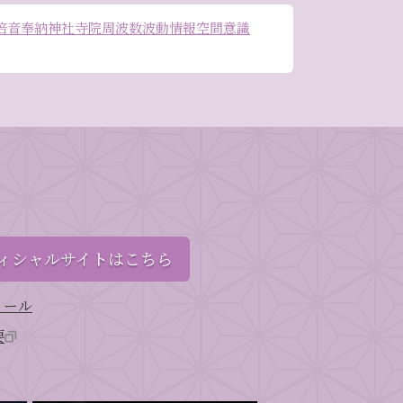
倍音
奉納
神社
寺院
周波数
波動
情報空間
意識
ィシャルサイトはこちら
ィール
要