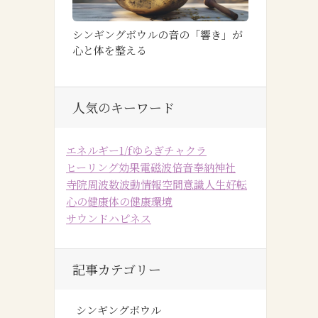
シンギングボウルの音の「響き」が
心と体を整える
人気のキーワード
エネルギー
1/fゆらぎ
チャクラ
ヒーリング効果
電磁波
倍音
奉納
神社
寺院
周波数
波動
情報空間
意識
人生好転
心の健康
体の健康
環境
サウンドハピネス
記事カテゴリー
シンギングボウル