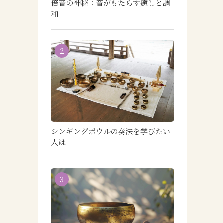
倍音の神秘：音がもたらす癒しと調
和
2
シンギングボウルの奏法を学びたい
人は
3