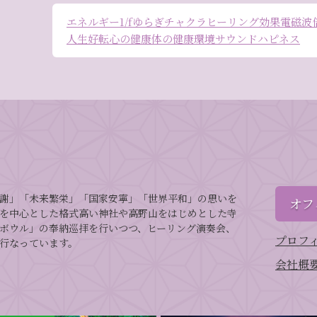
エネルギー
1/fゆらぎ
チャクラ
ヒーリング効果
電磁波
人生好転
心の健康
体の健康
環境
サウンドハピネス
謝」「未来繁栄」「国家安寧」「世界平和」の思いを
オフ
を中心とした格式高い神社や高野山をはじめとした寺
ボウル」の奉納巡拝を行いつつ、ヒーリング演奏会、
プロフ
行なっています。
会社概