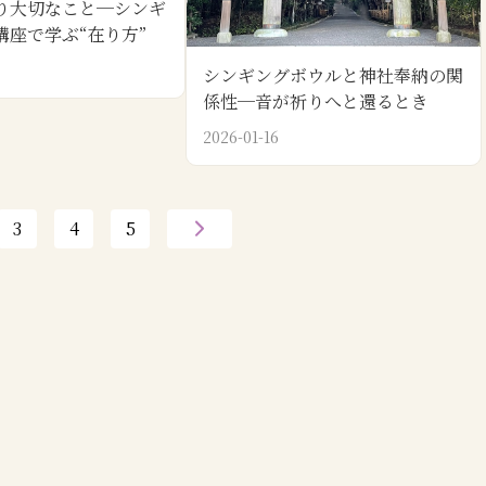
り大切なこと─シンギ
講座で学ぶ“在り方”
シンギングボウルと神社奉納の関
係性─音が祈りへと還るとき
2026-01-16
3
4
5