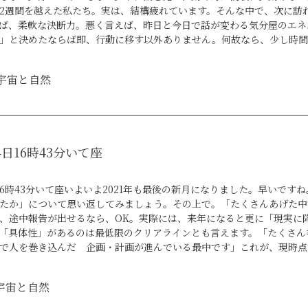
2週間を越えた私たち。実は、結構疲れています。そんな中で、次に訪
ば、柔軟な決断力。悪く言えば、昨日と今日で話が変わる気分屋のエネ
」と決めたならば即、行動に移す以外ありません。何故なら、少し時間
うため言うだけ言うけど全然やらない、という「やるやる詐欺」状態に
から解放されていつもより「自由でありたい」気持ちが高まっているの
宇宙と自然
自らを偉大な冒険者のように思わせて煽ってくるエネルギー。これが、
中の持論を口頭で展開するばかりで「話すだけで満足してしまう」現象
も大事なことではありますが。今みたいな密度の高い時期にそれだけで
回の時期のオススメは次の満月から本気を出せるようにきちんと「ブレ
どうしたら、最短で現実化できるのか。「あの人と組んでみたい」と思
4日16時43分いて座
は」という話ではなく「ここ1ヶ月」という具体的な視野の中で話を現
「そんな短期間で現実化は無理じゃん」で一刀両断しないこと。辛抱の
られません。夢を語るだけで終わらせずまず取り掛かるとしたら、どこ
日16時43分いて座いよいよ2021年も最後の新月になりました。早いで
ご座のエネルギーはとにかく柔軟なので突拍子もない切り口のアイディ
たか」について思い返してみましょう。その上で。「たくさんあげた中
第で、非常に有用です。参宿のエネルギーもなかなか、他の宿にはない
、途中報告が出せるなら、OK。実際には、来年になると更に「現実に
。全てのエネルギーは使う側の、私たち次第なんですね。今回の新月の
「具体性」があるのは最低限のクリアラインとも言えます。「たくさん
」と「大望」とが燃え上がり人類を救いたくなったり全人類な進化を求
で人を巻き込んだ 企画・計画が進んでいる最中です」これが、現時点
をされるそんな状況ではありますが。全てが「夢」「想い」で終わって
ね。そう、今は風の時代。安定していることが善であった土の時代から
を添加しながらこの期間も、楽しんでいきましょう。私は今日の新月あ
が故の様々な「意義」の変化。この後、14日にはふたご座流星群のエ
、体力勝負です。自分との戦いですがまあこれもありがたいこと。楽し
宇宙と自然
力。こちらが運んでくるエネルギーというのが「昨日と今日で言うこと
がとうございます。
を生み出すと同時にこれらに慣れていくためのものなのです。新月の直