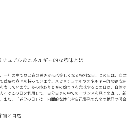
リチュアル＆エネルギー的な意味とは
、一年の中で昼と夜の長さがほぼ等しくなる特別な日。この日は、自然
で重要な意味を持っています。スピリチュアルやエネルギー的な観点か
を表しています。冬の終わりと春の始まりを意味するこの日は、自然が
人々はこの日を利用して、自分自身の中でのバランスを見つめ直し、新
。また、「春分の日」は、内面的な浄化や自己啓発のための絶好の機会
の間に蓄積された古いエネルギーやネガティブな感情を手放し、新しい
れています。この過程を通じて、心のバランスを取り戻し、精神的な成
宇宙と自然
、この日は、人々が自然とのつながりを感じ、地球との調和を目指すこ
で、自然界のサイクルに敬意を表し、生命の循環を称えることができま