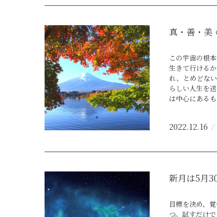
バランスと調和
ます。この日を
ンスピレーショ
真・善・美
自らの内側のパワ
ascension.site
この宇宙の根本
生きて行けるか
れ、とめどない
らしい人生を送
は中心にあるも
クロな価値観「
善・美」それは
2022.12.16
り また宇宙の
の小さな微粒子
ない時とはまっ
一日が始まる。
新月は5月3
目標を決め、覚
つ。試すだけで