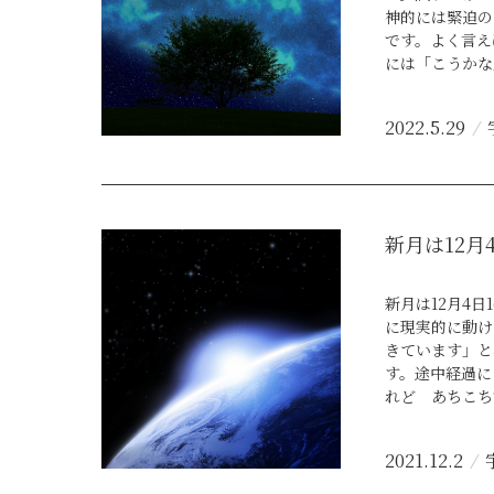
神的には緊迫の
です。よく言え
には「こうかな
ちがズレてしま
は辛抱の2週間
2022.5.29
曜・参宿の力も
動かない中頭の
する、というの
ないのです。今
っている内容を
新月は12月
か。「将来的に
こで大切なのは
「心」は、耐え
新月は12月4
う話です。ふた
に現実的に動け
したり使い方次
きています」と
供してくれます
す。途中経過に
起きて「やる気
れど あちこち
やすい煽られ方
代になりました
す。「現実味」
わってしまった
ちょっとこの夏
2021.12.2
は、柔軟な風の
みいただきあり
価値観」これら