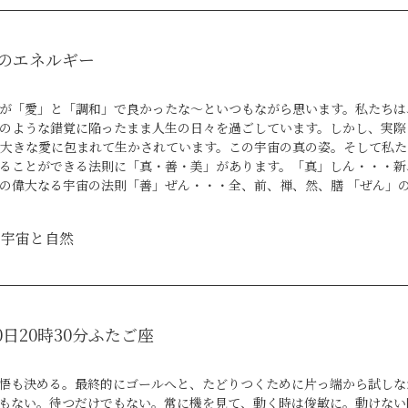
を象徴し、新しい始まり、内面的な浄化、そして精神的な成長の機会を
通じて、私たちは自分自身と自然界とのつながりを再確認し、新たな季
ンを得ることができます。そんなエネルギーの高い春分の日に宇宙に貢
 のエネルギー
ーを高めることができるのです。早割 残僅少「龍神の岩戸アクセスヒーリング」
/
が「愛」と「調和」で良かったな～といつもながら思います。私たちは
のような錯覚に陥ったまま人生の日々を過ごしています。しかし、実際
大きな愛に包まれて生かされています。この宇宙の真の姿。そして私た
ることができる法則に「真・善・美」があります。「真」しん・・・新
の偉大なる宇宙の法則「善」ぜん・・・全、前、禅、然、膳 「ぜん」
美」び・・・・微、毘、鼻、備、尾 「び」のコトダマは小さなことに
宇宙の生成発展する波動を端的に表したコトダマでもあります。梵我一
宇宙と自然
一部が私たちそのものです。すべて見えない世界の素粒子を通して築き
が集まり 大きな世界を形造って行きます。この法則をしっかりと認識
たく違う次元の 人生の扉を開くことができます。今日も素晴らしい一
訪れて頂いたみなさんに幸せの光が降り注ぎますように。
0日20時30分ふたご座
悟も決める。最終的にゴールへと、たどりつくために片っ端から試しな
もない。待つだけでもない。常に機を見て、動く時は俊敏に。動けない