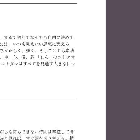
提供する特別な日として捉えられてい
節へと前進するためのエネルギーとイ
献できる自分になるために意識して、
↓https://dragon-
、まるで独りでなんでも自由に決めて
には、いつも見えない恩恵に支えら
ちが正しく、強く、そしてとても素晴
、神、心、信、芯 「しん」のコトダマ
のコトダマはすべてを見通す大きな目マ
気づく精緻な観点、ミクロな視点「真・
如。私たちの存在がそのまま宇宙であ
上げられているのです。見えない世界
し日々を生きて行くことで意識してい
日になる。そして明日また素晴らしい
がらも何もできない時間は辛抱して待
時と見れば、すぐ頭を切り替える。精