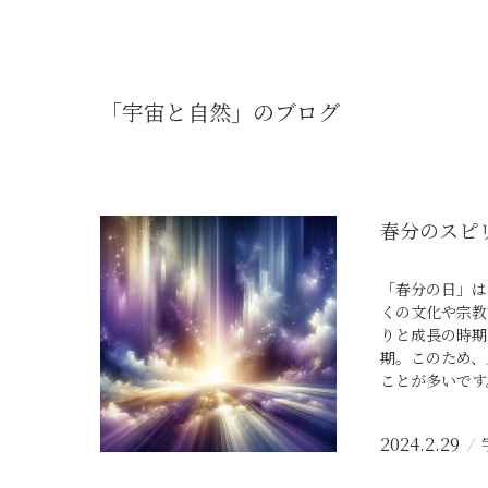
「
宇宙と自然
」のブログ
春分のスピ
「春分の日」は
くの文化や宗教
りと成長の時期
期。このため、
ことが多いです
に合わせて、冬
満たす時期とさ
2024.2.29
います。さらに
の日を祝うこと