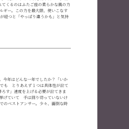
れてくるのはふたご座の柔らかな風の力
ルギー。この力を最大限、使いこなす
が経つと「やっぱり違うかも」と気持
陥りがちだからです。けれど、私たち
に、疲れている。そして、同時到来の宿
合わせて作用してしまうと体がロクに
に落ち着いてしまいます。話して発散
終わらせてしまっては正直、もったい
インストーミング」することです。語
うならどうアプローチするのがいいの
実とリンクさせるように考えていく。こ
後に、夢も見られないのでは私たちの
から？を重視するのがいいよね、とい
すね。今年はどんな一年でしたか？「いか
アや今まで見えなかった突破口に到達
でも とりあえず１つは具体性が出て
大胆さで新しい発想や斬新な前提を提
降ろす」速度を上げる必要が出てきま
頃は火星と木星が近づく現象も同時に
挙げていて 手は回り切っていないけ
めたくなったり一層「夢想家」になり
でのベストアンサー。少々、面倒な時
は進歩も進化も、あり得ない世の中で
コロコロ話が変わって当然の時へと変
れやこれやといろんな案件が動き出し
ネルギーが極大になります。ふたご座
んでいきたいと思います。いつもお読
が違う」「ひらひらと変わる表面的な
前には火星食が起きて「やる気の在り