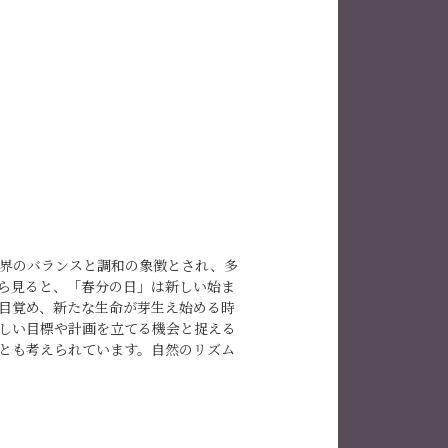
界のバランスと調和の象徴とされ、多
ら見ると、「春分の日」は新しい始ま
目覚め、新たな生命が芽生え始める時
しい目標や計画を立てる機会と捉える
とも考えられています。自然のリズム
ポジティブなエネルギーで自分自身を
長を促進することができると言われて
とを思い出す機会でもあります。春分
す。総じて、「春分の日」は、自然の