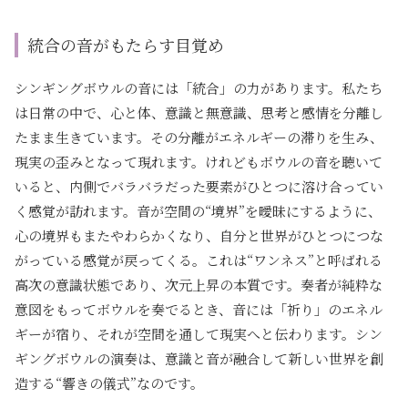
統合の音がもたらす目覚め
シンギングボウルの音には「統合」の力があります。私たち
は日常の中で、心と体、意識と無意識、思考と感情を分離し
たまま生きています。その分離がエネルギーの滞りを生み、
現実の歪みとなって現れます。けれどもボウルの音を聴いて
いると、内側でバラバラだった要素がひとつに溶け合ってい
く感覚が訪れます。音が空間の“境界”を曖昧にするように、
心の境界もまたやわらかくなり、自分と世界がひとつにつな
がっている感覚が戻ってくる。これは“ワンネス”と呼ばれる
高次の意識状態であり、次元上昇の本質です。奏者が純粋な
意図をもってボウルを奏でるとき、音には「祈り」のエネル
ギーが宿り、それが空間を通して現実へと伝わります。シン
ギングボウルの演奏は、意識と音が融合して新しい世界を創
造する“響きの儀式”なのです。