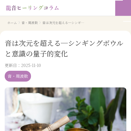
ホーム
音・周波数
音は次元を超える─シンギングボウルと意識の量子的変化
音は次元を超える─シンギングボウル
と意識の量子的変化
更新日：
2025-11-10
音・周波数