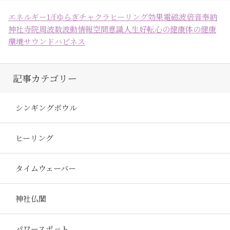
エネルギー
1/fゆらぎ
チャクラ
ヒーリング効果
電磁波
倍音
奉納
神社
寺院
周波数
波動
情報空間
意識
人生好転
心の健康
体の健康
環境
サウンドハピネス
記事カテゴリー
シンギングボウル
ヒーリング
タイムウェーバー
神社仏閣
パワースポット