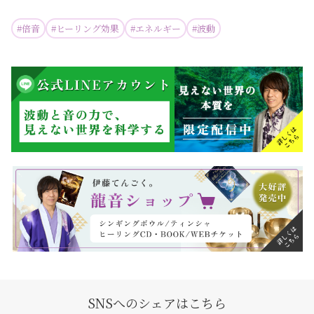
#
倍音
#
ヒーリング効果
#
エネルギー
#
波動
SNSへのシェアはこちら