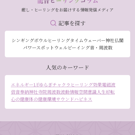
癒し・ヒーリングをお届けする情報発信メディア
記事を探す
シンギングボウル
ヒーリング
タイムウェーバー
神社仏閣
パワースポット
ウェルビーイング
音・周波数
人気のキーワード
エネルギー
1/fゆらぎ
チャクラ
ヒーリング効果
電磁波
倍音
奉納
神社
寺院
周波数
波動
情報空間
意識
人生好転
心の健康
体の健康
環境
サウンドハピネス