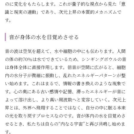
のに変化をもたらします。これが量子的な視点から見た「意
識と現実の連動」であり、次元上昇の本質的メカニズムで
す。
音が身体の水を目覚めさせる
音の波は空気を超えて、水や細胞の中にも伝わります。人間
の体の約70％は水でできているため、シンギングボウルの音
は身体全体に直接作用します。倍音が空間に広がると、細胞
内の水分子が微細に振動し、乱れたエネルギーパターンが整
い始めます。これはまるで、情報の書き換えのような現象で
す。心の奥にある古い感情や記憶、滞ったエネルギーが音に
よって溶け出し、より高い周波数へと変容していく。次元上
昇とは、外界へ飛翔することではなく、自分の中に眠る本来
の光を取り戻すプロセスなのです。音が体内の水を目覚めさ
せるとき、私たちは自らの“内なる宇宙”と再び共鳴し始めま
す。