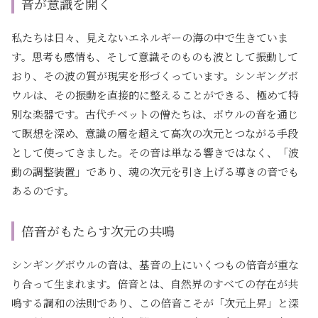
音が意識を開く
私たちは日々、見えないエネルギーの海の中で生きていま
す。思考も感情も、そして意識そのものも波として振動して
おり、その波の質が現実を形づくっています。シンギングボ
ウルは、その振動を直接的に整えることができる、極めて特
別な楽器です。古代チベットの僧たちは、ボウルの音を通じ
て瞑想を深め、意識の層を超えて高次の次元とつながる手段
として使ってきました。その音は単なる響きではなく、「波
動の調整装置」であり、魂の次元を引き上げる導きの音でも
あるのです。
倍音がもたらす次元の共鳴
シンギングボウルの音は、基音の上にいくつもの倍音が重な
り合って生まれます。倍音とは、自然界のすべての存在が共
鳴する調和の法則であり、この倍音こそが「次元上昇」と深