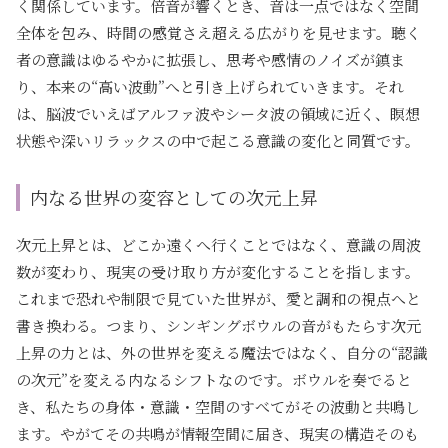
く関係しています。倍音が響くとき、音は一点ではなく空間
全体を包み、時間の感覚さえ超える広がりを見せます。聴く
者の意識はゆるやかに拡張し、思考や感情のノイズが鎮ま
り、本来の“高い波動”へと引き上げられていきます。それ
は、脳波でいえばアルファ波やシータ波の領域に近く、瞑想
状態や深いリラックスの中で起こる意識の変化と同質です。
内なる世界の変容としての次元上昇
次元上昇とは、どこか遠くへ行くことではなく、意識の周波
数が変わり、現実の受け取り方が変化することを指します。
これまで恐れや制限で見ていた世界が、愛と調和の視点へと
書き換わる。つまり、シンギングボウルの音がもたらす次元
上昇の力とは、外の世界を変える魔法ではなく、自分の“認識
の次元”を変える内なるシフトなのです。ボウルを奏でると
き、私たちの身体・意識・空間のすべてがその波動と共鳴し
ます。やがてその共鳴が情報空間に届き、現実の構造そのも