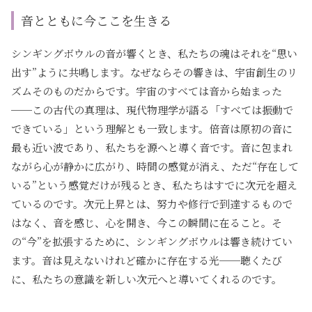
音とともに今ここを生きる
シンギングボウルの音が響くとき、私たちの魂はそれを“思い
出す”ように共鳴します。なぜならその響きは、宇宙創生のリ
ズムそのものだからです。宇宙のすべては音から始まった
──この古代の真理は、現代物理学が語る「すべては振動で
できている」という理解とも一致します。倍音は原初の音に
最も近い波であり、私たちを源へと導く音です。音に包まれ
ながら心が静かに広がり、時間の感覚が消え、ただ“存在して
いる”という感覚だけが残るとき、私たちはすでに次元を超え
ているのです。次元上昇とは、努力や修行で到達するもので
はなく、音を感じ、心を開き、今この瞬間に在ること。そ
の“今”を拡張するために、シンギングボウルは響き続けてい
ます。音は見えないけれど確かに存在する光──聴くたび
に、私たちの意識を新しい次元へと導いてくれるのです。