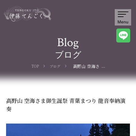
Menu
Blog
ブログ
...
高野山 空海さ
TOP
ブログ
ま御生誕祭 青
葉まつり 龍音
奉納演奏
高野山 空海さま御生誕祭 青葉まつり 龍音奉納演
奏