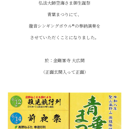
弘法大師空海さま御生誕祭
青葉まつりにて、
龍音シンギングボウル®の奉納演奏を
させていただくことになりました。
於：金剛峯寺 大広間
（正面玄関入って正面）