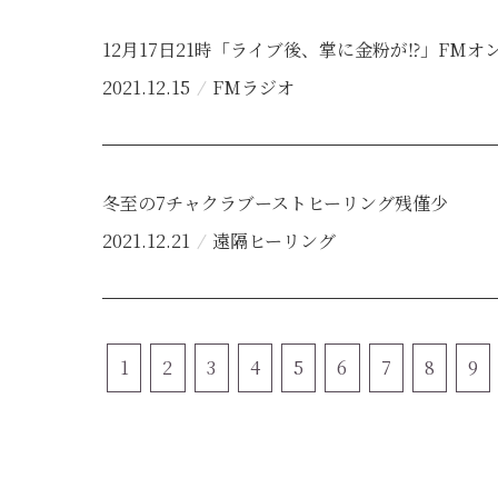
12月17日21時「ライブ後、掌に金粉が⁉」FMオ
2021.12.15
FMラジオ
冬至の7チャクラブーストヒーリング残僅少
2021.12.21
遠隔ヒーリング
1
2
3
4
5
6
7
8
9