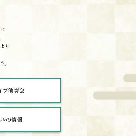
ると
、
より
す。
イブ演奏会
ールの情報