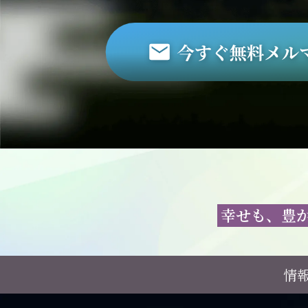
幸せも、豊
情