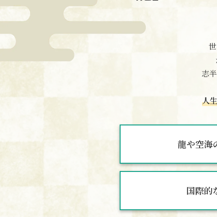
世
志半
人
龍や空海
国際的