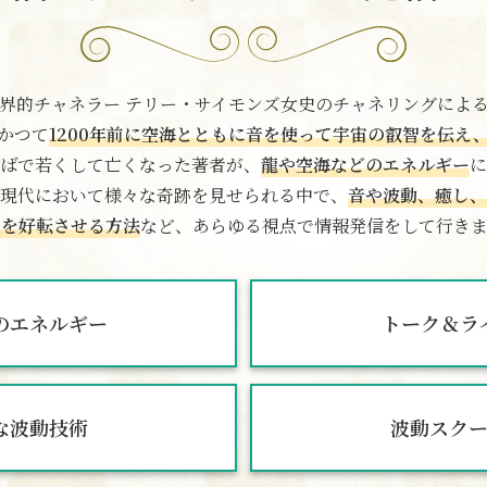
界的チャネラー テリー・サイモンズ女史の
チャネリングによ
かつて
1200年前に空海とともに音を使って
宇宙の叡智を伝え
ばで若くして亡くなった著者が、
龍や空海などのエネルギー
に
現代において様々な奇跡を見せられる中で、
音や波動、癒し、
生を好転させる方法
など、
あらゆる視点で情報発信をして行きま
のエネルギー
トーク＆ラ
な波動技術
波動スク