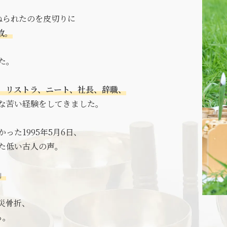
ねられたのを皮切りに
故。
た。
、リストラ、ニート、社長、辞職、
な苦い経験をしてきました。
った1995年5月6日、
た低い古人の声。
」
被災骨折、
る。