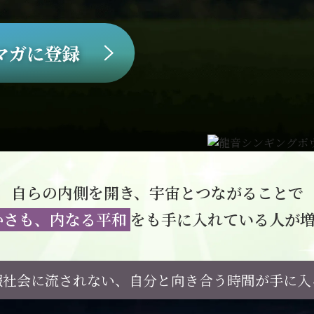
自らの内側を開き、
宇宙とつながることで
かさも、内なる平和
をも
手に入れている人が
報社会に流されない、
自分と向き合う時間が手に入